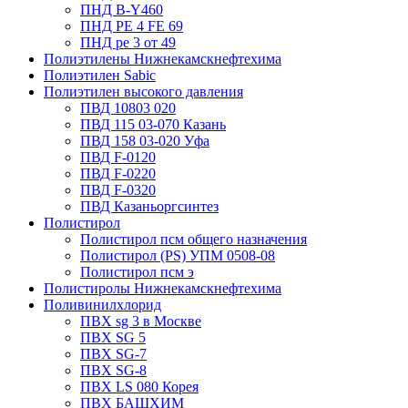
ПНД B-Y460
ПНД РЕ 4 FE 69
ПНД ре 3 от 49
Полиэтилены Нижнекамскнефтехима
Полиэтилен Sabic
Полиэтилен высокого давления
ПВД 10803 020
ПВД 115 03-070 Казань
ПВД 158 03-020 Уфа
ПВД F-0120
ПВД F-0220
ПВД F-0320
ПВД Казаньоргсинтез
Полистирол
Полистирол псм общего назначения
Полистирол (PS) УПМ 0508-08
Полистирол псм э
Полистиролы Нижнекамскнефтехима
Поливинилхлорид
ПВХ sg 3 в Москве
ПВХ SG 5
ПВХ SG-7
ПВХ SG-8
ПВХ LS 080 Корея
ПВХ БАШХИМ