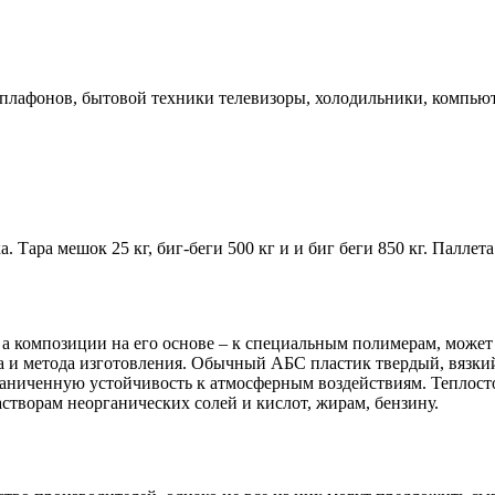
плафонов, бытовой техники телевизоры, холодильники, компьют
ара мешок 25 кг, биг-беги 500 кг и и биг беги 850 кг. Паллет
 композиции на его основе – к специальным полимерам, может 
ава и метода изготовления. Обычный АБС пластик твердый, вязк
граниченную устойчивость к атмосферным воздействиям. Теплос
астворам неорганических солей и кислот, жирам, бензину.