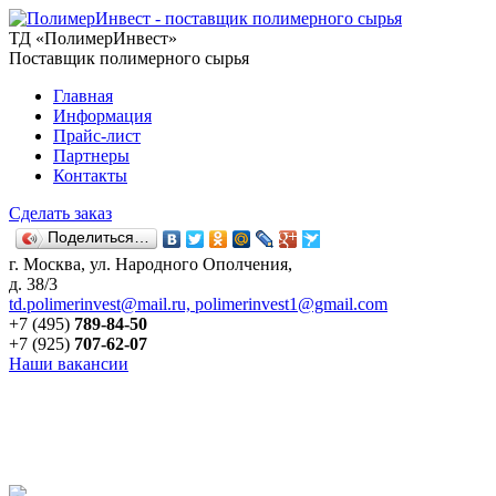
ТД «ПолимерИнвест»
Поставщик полимерного сырья
Главная
Информация
Прайс-лист
Партнеры
Контакты
Сделать заказ
Поделиться…
г. Москва, ул. Народного Ополчения,
д. 38/3
td.polimerinvest@mail.ru, polimerinvest1@gmail.com
+7 (495)
789-84-50
+7 (925)
707-62-07
Наши вакансии