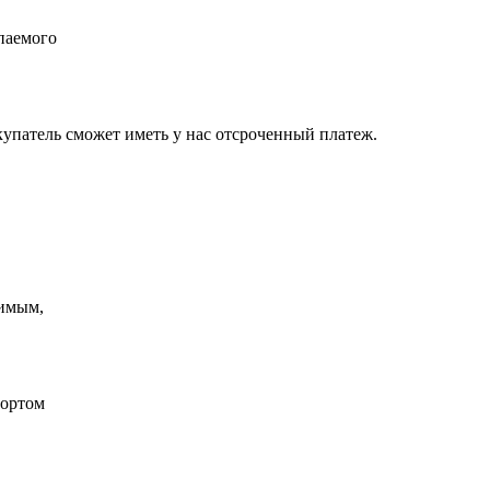
паемого
упатель сможет иметь у нас отсроченный платеж.
димым,
портом