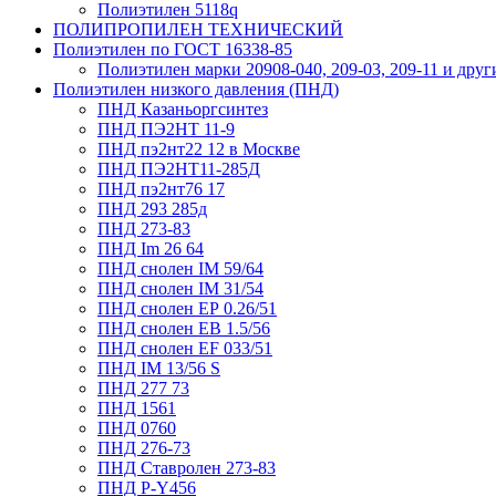
Полиэтилен 5118q
ПОЛИПРОПИЛЕН ТЕХНИЧЕСКИЙ
Полиэтилен по ГОСТ 16338-85
Полиэтилен марки 20908-040, 209-03, 209-11 и друг
Полиэтилен низкого давления (ПНД)
ПНД Казаньоргсинтез
ПНД ПЭ2НТ 11-9
ПНД пэ2нт22 12 в Москве
ПНД ПЭ2НТ11-285Д
ПНД пэ2нт76 17
ПНД 293 285д
ПНД 273-83
ПНД Im 26 64
ПНД снолен IM 59/64
ПНД снолен IM 31/54
ПНД снолен ЕР 0.26/51
ПНД снолен ЕВ 1.5/56
ПНД снолен ЕF 033/51
ПНД IM 13/56 S
ПНД 277 73
ПНД 1561
ПНД 0760
ПНД 276-73
ПНД Ставролен 273-83
ПНД P-Y456