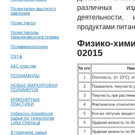
различных из
Полиэтилен высокого
давления
деятельности,
Полистирол
продуктами питан
Полистиролы
Нижнекамскнефтехима
Физико-хими
Поливинилхлорид
02015
ПЭТф
АБС пластик
№ п/п
Наи
ПОЛИАМИДЫ
1
Плотность, (t= 23°С), к
НОВЫЕ МАРКИРОВКИ
2
Показатель текучести р
ПОЛИМЕРОВ
3
Текучесть при растяже
ИНЖЕНЕРНЫЕ
ПЛАСТИКИ
4
Фактическое относител
Узбекско-Корейское
5
Кол-во летучих вещест
сырье по технологии
Lotte Chemical
6
Ударная вязкость по Из
Втoричное сырье
7
Ударная вязкость по Из