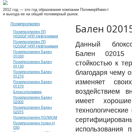
2012 год
— это год образования компании ПолимерИнвест
и выхода ее на общий полимерный рынок.
Полипропилен
Бaлен 0201
Полипропилен ПП
Н030GP НПП Нефтехимия
Полипропилен ПП
Данный блокс
Н250GP НПП Нефтехимия
Полипропилен бален
Бaлен 02015 
01030
Полипропилен бален
стойкостью к те
01130
благодаря чему о
Полипропилен бален
01270
изменяет свои
Полипропилен бален
01370
воздействием в
Блоксополимер
Полипропилен бален
имеет хорошие
02003
Полипропилен бален
технологические
02015
Полипропилен ПОЛИОМ
сертифициров
Полипропилен толен Н
030
использования 