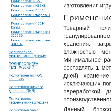
Полипропилен н 270
изготовления игр
Полипропилен 1035 08
Полипропилен 1120 15
Применение
Полипропилен ставролен
1350 21
Полипропилен J-170 H
Товарный пол
Корея
Полипропилен ставролен
гранулированно
3200-39
Полипропилен ставролен
хранения: зак
3013-37
влажностью ме
Полипропилен
Нижнекамскнефтехим
Минимальное рас
ПОЛИПРОПИЛЕН
составлять 1 ме
ТЕХНИЧЕСКИЙ
дней) хранени
Полиэтилен по ГОСТ
16338-85
исключающих поп
Полиэтилен низкого
давления (ПНД)
переработкой 
Полиэтилены
производственном
Нижнекамскнефтехима
Данный блоксо
Полиэтилен Sabic