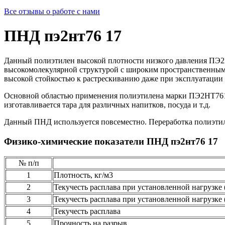
Все отзывы о работе с нами
ПНД пэ2нт76 17
Данный полиэтилен высокой плотности низкого давления ПЭ2Н
высокомолекулярной структурой с широким пространственным 
высокой стойкостью к растрескиванию даже при эксплуатации
Основной областью применения полиэтилена марки ПЭ2НТ7617 
изготавливается тара для различных напитков, посуда и т.д.
Данный ПНД используется повсеместно. Переработка полиэтиле
Физико-химические показатели ПНД пэ2нт76 17
№ п/п
1
Плотность, кг/м3
2
Текучесть расплава при установленной нагрузке (2
3
Текучесть расплава при установленной нагрузке (2
4
Текучесть расплава
5
Прочность на разрыв