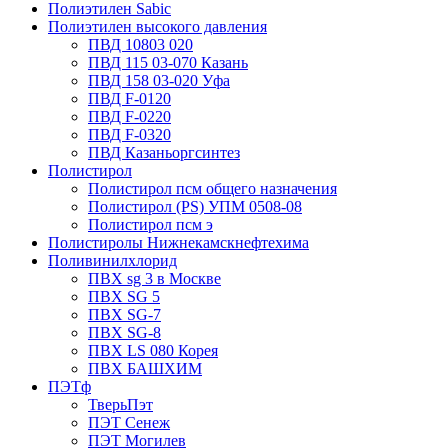
Полиэтилен Sabic
Полиэтилен высокого давления
ПВД 10803 020
ПВД 115 03-070 Казань
ПВД 158 03-020 Уфа
ПВД F-0120
ПВД F-0220
ПВД F-0320
ПВД Казаньоргсинтез
Полистирол
Полистирол псм общего назначения
Полистирол (PS) УПМ 0508-08
Полистирол псм э
Полистиролы Нижнекамскнефтехима
Поливинилхлорид
ПВХ sg 3 в Москве
ПВХ SG 5
ПВХ SG-7
ПВХ SG-8
ПВХ LS 080 Корея
ПВХ БАШХИМ
ПЭТф
ТверьПэт
ПЭТ Сенеж
ПЭТ Могилев