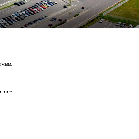
димым,
портом