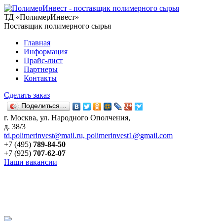
ТД «ПолимерИнвест»
Поставщик полимерного сырья
Главная
Информация
Прайс-лист
Партнеры
Контакты
Сделать заказ
Поделиться…
г. Москва, ул. Народного Ополчения,
д. 38/3
td.polimerinvest@mail.ru, polimerinvest1@gmail.com
+7 (495)
789-84-50
+7 (925)
707-62-07
Наши вакансии