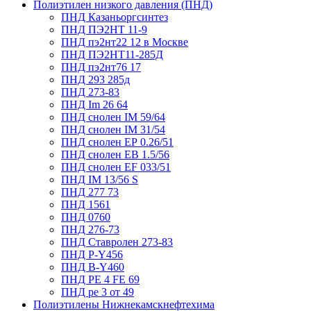
Полиэтилен низкого давления (ПНД)
ПНД Казаньоргсинтез
ПНД ПЭ2НТ 11-9
ПНД пэ2нт22 12 в Москве
ПНД ПЭ2НТ11-285Д
ПНД пэ2нт76 17
ПНД 293 285д
ПНД 273-83
ПНД Im 26 64
ПНД снолен IM 59/64
ПНД снолен IM 31/54
ПНД снолен ЕР 0.26/51
ПНД снолен ЕВ 1.5/56
ПНД снолен ЕF 033/51
ПНД IM 13/56 S
ПНД 277 73
ПНД 1561
ПНД 0760
ПНД 276-73
ПНД Ставролен 273-83
ПНД P-Y456
ПНД B-Y460
ПНД РЕ 4 FE 69
ПНД ре 3 от 49
Полиэтилены Нижнекамскнефтехима