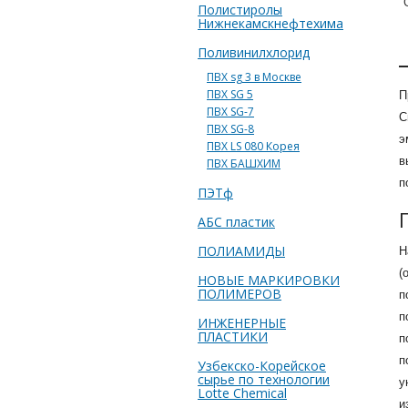
Полистиролы
Нижнекамскнефтехима
Поливинилхлорид
ПВХ sg 3 в Москве
ПВХ SG 5
П
ПВХ SG-7
С
ПВХ SG-8
э
ПВХ LS 080 Корея
в
ПВХ БАШХИМ
п
ПЭТф
АБС пластик
ПОЛИАМИДЫ
Н
(
НОВЫЕ МАРКИРОВКИ
ПОЛИМЕРОВ
п
п
ИНЖЕНЕРНЫЕ
ПЛАСТИКИ
п
п
Узбекско-Корейское
сырье по технологии
у
Lotte Chemical
и