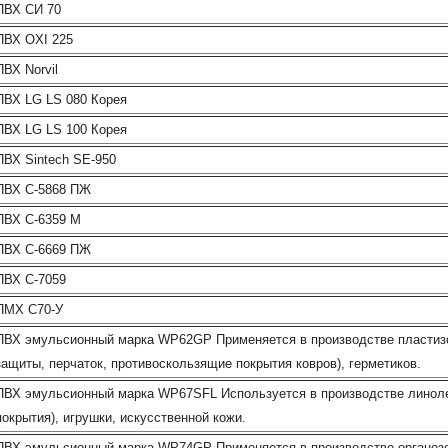
ПВХ СИ 70
ПВХ OXI 225
ПВХ Norvil
ПВХ LG LS 080 Корея
ПВХ LG LS 100 Корея
ПВХ Sintech SE-950
ПВХ С-5868 ПЖ
ПВХ С-6359 М
ПВХ С-6669 ПЖ
ПВХ С-7059
ПМХ С70-У
ПВХ эмульсионный марка WP62GP Применяется в производстве пластизо
защиты, перчаток, противоскользящие покрытия ковров), герметиков.
ПВХ эмульсионный марка WP67SFL Используется в производстве линоле
покрытия), игрушки, искусственной кожи.
ПВХ эмульсионный марка WP74GP Применяется в производстве органозол