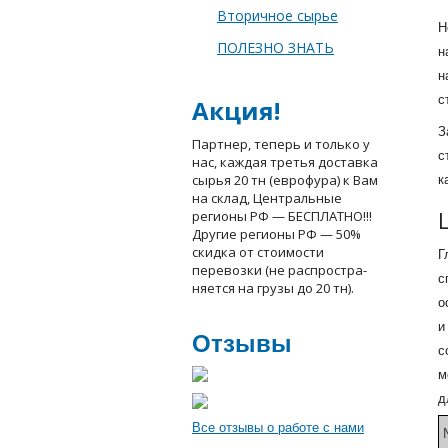
Втoричное сырье
Н
ПОЛЕЗНО ЗНАТЬ
н
н
с
Акция!
З
Партнер, теперь и только у
с
нас, каждая третья доставка
сырья 20 тн (еврофура) к Вам
к
на склад, Центральные
регионы РФ — БЕСПЛАТНО!!!
Другие регионы РФ — 50%
скидка от стоимости
Г
перевозки (не распростра-
с
няется на грузы до 20 тн).
о
и
Отзывы
с
м
д
Все отзывы о работе с нами