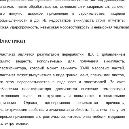
инипласт легко обрабатывается, склеивается и сваривается, за счет
его получил широкое применение в строительстве, пищевой
ромышленности и др. Из недостатков винипласта стоит отметить:
изкая ударопрочность, невысокая морозостойкость и невысокая темпера
Пластикат
ластикат является результатом переработки ПВХ с добавлением
омимо веществ, используемых для получения винипласта,
ластификатора, который может занимать 30-90 массовых частей.
ластикат может выпускаться в виде гранул, лент, пленок или листов,
ри этом перерабатывается в виде паст и пластизолей. За счет
обавления пластификатора достигается снижение температуры
теклования сырья, его хрупкость и повышается относительное
длинение. Однако, одновременно понижаются: прочность,
иэлектрические свойства и химическая стойкость. Пластикат получил
ирокое применение в строительстве, изготовлении мебели, медицине
 электротехнике.