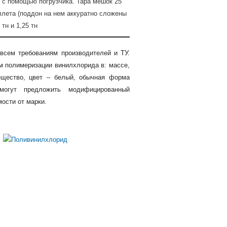
с помощью погрузчика. Тара мешок 25
 Паллета (поддон на нем аккуратно сложены
тн и 1,25 тн
всем требованиям производителей и ТУ.
м полимеризации винилхлорида в: массе,
ещество, цвет – белый, обычная форма
 могут предложить модифицированный
мости от марки.