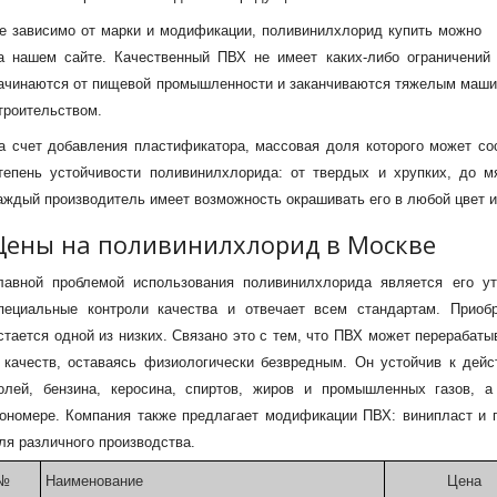
е зависимо от марки и модификации, поливинилхлорид купить можно
а нашем сайте. Качественный ПВХ не имеет каких-либо ограничений
ачинаются от пищевой промышленности и заканчиваются тяжелым машин
троительством.
а счет добавления пластификатора, массовая доля которого может со
тепень устойчивости поливинилхлорида: от твердых и хрупких, до м
аждый производитель имеет возможность окрашивать его в любой цвет и
Цены на поливинилхлорид в Москве
лавной проблемой использования поливинилхлорида является его ут
пециальные контроли качества и отвечает всем стандартам. Приоб
стается одной из низких. Связано это с тем, что ПВХ может перерабаты
 качеств, оставаясь физиологически безвредным. Он устойчив к дейс
олей, бензина, керосина, спиртов, жиров и промышленных газов, а
ономере. Компания также предлагает модификации ПВХ: винипласт и п
ля различного производства.
№
Наименование
Цена