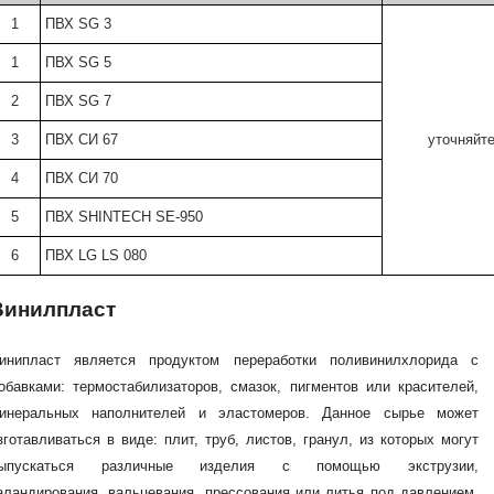
1
ПВХ SG 3
1
ПВХ SG 5
2
ПВХ SG 7
3
ПВХ СИ 67
уточняйт
4
ПВХ СИ 70
5
ПВХ SHINTECH SE-950
6
ПВХ LG LS 080
Винилпласт
инипласт является продуктом переработки поливинилхлорида с
обавками: термостабилизаторов, смазок, пигментов или красителей,
инеральных наполнителей и эластомеров. Данное сырье может
зготавливаться в виде: плит, труб, листов, гранул, из которых могут
ыпускаться различные изделия с помощью экструзии,
аландирования, вальцевания, прессования или литья под давлением.