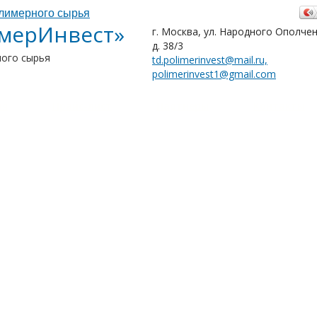
мерИнвест»
г. Москва, ул. Народного Ополчен
д. 38/3
ого сырья
td.polimerinvest@mail.ru,
polimerinvest1@gmail.com
ия
Прайс-лист
Партнеры
Контакты