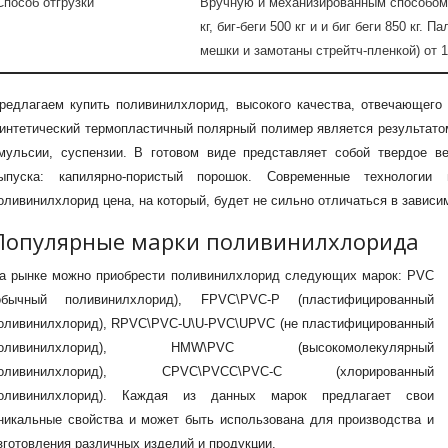
Способ отгрузки
Вручную и механизированным способом 
кг, биг-беги 500 кг и и биг беги 850 кг.
мешки и замотаны стрейтч-пленкой) от 1 
редлагаем купить поливинилхлорид, высокого качества, отвечающего 
интетический термопластичный полярный полимер является результато
мульсии, суспензии. В готовом виде представляет собой твердое в
ыпуска: капилярно-пористый порошок. Современные технологии
оливинилхлорид цена, на который, будет не сильно отличаться в зависи
Популярные марки поливинилхлорида
а рынке можно приобрести поливинилхлорид следующих марок: PVC
обычный поливинилхлорид), FPVC\PVC-P (пластифицированный
оливинилхлорид), RPVC\PVC-U\U-PVC\UPVC (не пластифицированный
оливинилхлорид), HMW\PVC (высокомолекулярный
оливинилхлорид), CPVC\PVCC\PVC-C (хлорированный
оливинилхлорид). Каждая из данных марок предлагает свои
никальные свойства и может быть использована для производства и
зготовления различных изделий и продукции.