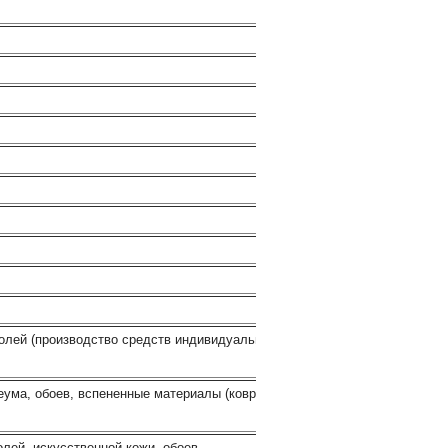
лей (производство средств индивидуальной
ума, обоев, вспененные материалы (ковры,
ей, искусственной кожи, обоев,